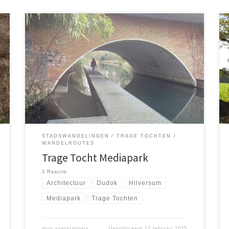
Op 15 februari 2025 maakte ik met mijn zoon Lucas
een wandeling van 13 kilometer vanaf het Mediapark
naar de groene randen van Hilversum. De route leidde
langs historische gebouwen, natuurgebieden zoals
Corversbos en Boombergpark, en eindigde bij de
VPRO. We genoten van de afwisselende omgeving en
rijke geschiedenis.
STADSWANDELINGEN
TRAGE TOCHTEN
WANDELROUTES
Trage Tocht Mediapark
1 Reactie
Architectuur
Dudok
Hilversum
Mediapark
Trage Tochten
door
voetstappers
Gepubliceerd
17 februari 2025