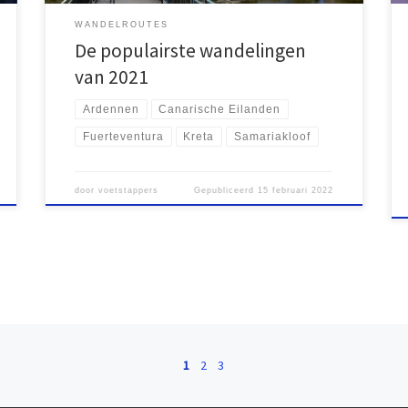
WANDELROUTES
De populairste wandelingen
van 2021
Ardennen
Canarische Eilanden
Fuerteventura
Kreta
Samariakloof
door
voetstappers
Gepubliceerd
15 februari 2022
1
2
3