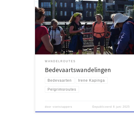
Eéndaagse pelgrimsroutes door het hele land Op 31
juli 2024 overleed Irene Kapinga op 59-jarige leeftijd.
Ze had ALS, waardoor ze de laatste jaren niet meer in
staat was om wandelgroepen te begeleiden;
hoogstens op afstand nog te organiseren. Voor haar
man en twee kinderen is het een zwaar verlies; […]
WANDELROUTES
Bedevaartswandelingen
Bedevaarten
Irene Kapinga
Pelgrimsroutes
door
voetstappers
Gepubliceerd
6 juni 2025