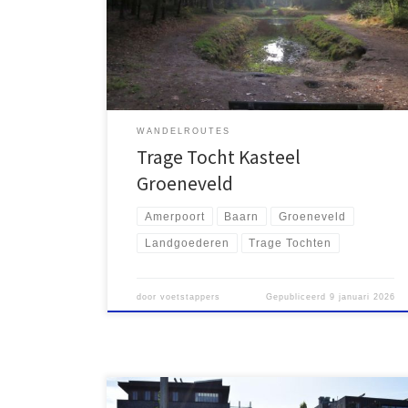
arriveerden op het prachtige station dat is gelegen in
een insnijding van de Utrechtse Heuvelrug. Ons doel
was om de recent door Rutger Burgers gemaakte
Trage Tocht Kasteel Groeneveld […]
WANDELROUTES
Trage Tocht Kasteel
Groeneveld
Amerpoort
Baarn
Groeneveld
Landgoederen
Trage Tochten
door
voetstappers
Gepubliceerd
9 januari 2026