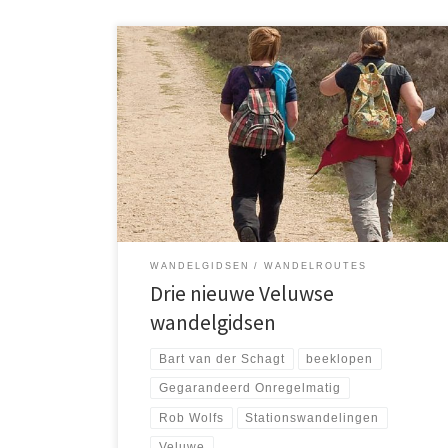
In de winter van 2024-2025 werden drie wandelgidsen
over de Veluwe gepubliceerd. Rob Wolfs
compileerde 'Veluwse rondjes' en 'Veluwse
beeklopen', die respectievelijk 20 en 17 routes
bieden. Bart van der Schagt introduceerde een gids
met 18 stationswandelingen.
WANDELGIDSEN
WANDELROUTES
Drie nieuwe Veluwse
wandelgidsen
Bart van der Schagt
beeklopen
Gegarandeerd Onregelmatig
Rob Wolfs
Stationswandelingen
Veluwe