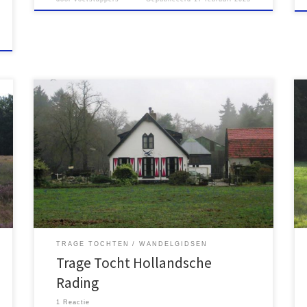
Het kleine treinstation Hollandsche Rading, gelegen
aan de spoorlijn tussen Utrecht en Hilversum, is een
ideale plek om een wandeling in de omgeving te
maken. In bijna alle richtingen kun je de bossen in,
ideaal voor mooie en gevarieerde wandelingen.
Samen met mijn zoon was ik hier dan ook enkele […]
TRAGE TOCHTEN
WANDELGIDSEN
Trage Tocht Hollandsche
Rading
1 Reactie