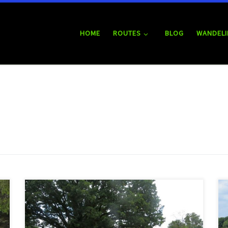
HOME
ROUTES
BLOG
WANDELI
In augustus 2025 voltooide ik samen met mijn zoon
Lucas het Voetstappenpad rond Hilversum. We
genoten van de natuur, waaronder de