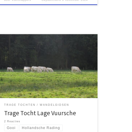
Kort voor het begin van de coronapandemie
publiceerden Rutger Burgers en Rob Wolfs de
wandelgids Wandelen in Utrecht met daarin 15
rondwandelingen – Trage Tochten – in de provincie
Utrecht. Toen ik op zoek was naar een mooie
wandeling om samen met mijn zoon Lucas te gaan
doen viel in […]
TRAGE TOCHTEN
WANDELGIDSEN
Trage Tocht Lage Vuursche
2 Reacties
Gooi
Hollandsche Rading