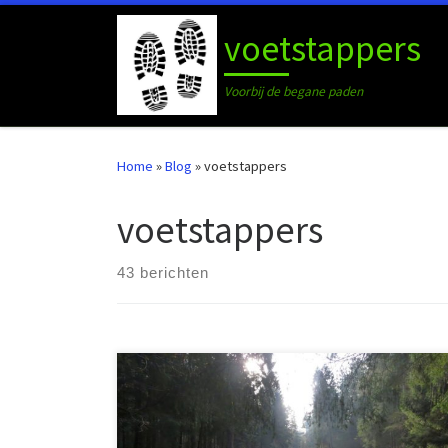
Ga naar inhoud
voetstappers
Voorbij de begane paden
Home
»
Blog
»
voetstappers
voetstappers
43 berichten
Op zaterdag 22 november 2025 ging ik met mijn zoon
Lucas op weg naar Baarn. We gingen met de trein en