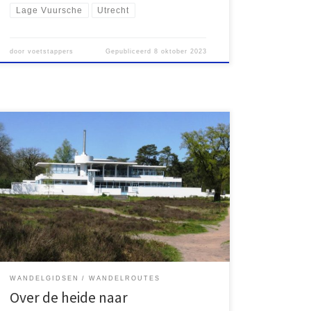
Lage Vuursche
Utrecht
door
voetstappers
Gepubliceerd
8 oktober 2023
Vorig jaar verscheen bij Uitgeverij Gegarandeerd
Onregelmatig Wandelen in Gooi en Vechtstreek van
de hand van Sietske de Vet en Ad Snelderwaard, een
gids met veertien wandelingen in het Gooi en het ten
westen daarvan gelegen veengebied ten oosten van
de Vecht. Op zaterdag 29 april 2023 besloot ik om […]
WANDELGIDSEN
WANDELROUTES
Over de heide naar