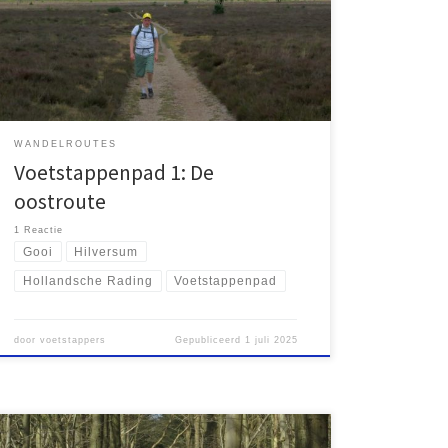
deel van deze 26 kilometer lange route. Het pad
verbindt natuurgebieden, maar kent ook drukke
fietspaden. Wij genoten van de variëteit en willen de
westelijke route binnenkort verkennen.
WANDELROUTES
Voetstappenpad 1: De
oostroute
1 Reactie
Gooi
Hilversum
Hollandsche Rading
Voetstappenpad
door
voetstappers
Gepubliceerd
1 juli 2025