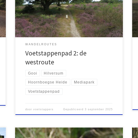
Hoorneboegsche Heide en het Corversbos, maar het
stuk door Kerkelanden was minder aantrekkelijk. Toch
is het volledige pad, inclusief het westelijk deel, de
moeite waard.
WANDELROUTES
Voetstappenpad 2: de
westroute
Gooi
Hilversum
Hoornboegse Heide
Mediapark
Voetstappenpad
door
voetstappers
Gepubliceerd
3 september 2025