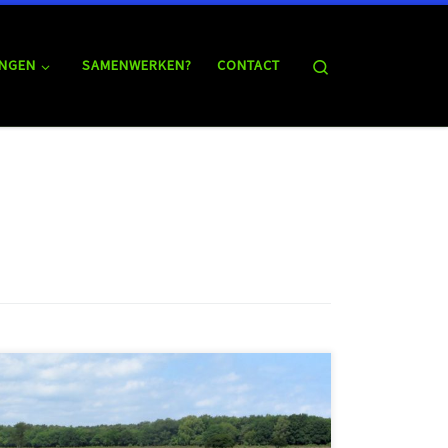
Search
NGEN
SAMENWERKEN?
CONTACT
Het Voetstappenpad rondom Hilversum is een van de
oudste wandelroutes van Nederland, hersteld in 1997.
Op een zonnige zondag verkenden Lucas en ik een