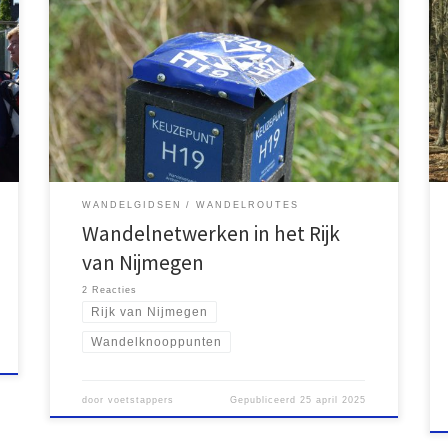
Drie jaar geleden begon ik aan een wandelgids voor
het Rijk van Nijmegen, maar het ontbrekende
knooppuntennetwerk hinderde de voortgang. Nu,
begin 2025, is het netwerk klaar en heb ik zestien
routes ontworpen. Ondanks de vernieuwing van de
bewegwijzering, lijkt de samenwerking met
bestaande systemen niet optimaal en blijft
verbetering nodig.
WANDELGIDSEN
WANDELROUTES
Wandelnetwerken in het Rijk
van Nijmegen
2 Reacties
Rijk van Nijmegen
Wandelknooppunten
door
voetstappers
Gepubliceerd
25 april 2025