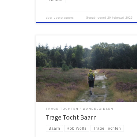
door
voetstappers
Gepubliceerd
20 februari 2025
Ik ga graag op pad samen met mijn zoon Lucas. Omdat
hij in Almere woont ligt het voor de hand om met de
trein te reizen naar het Gooi of naar aangrenzende
delen van de provincie Utrecht. De vorige keren
reisden we naar het kleine station Hollandsche
Rading, een plek […]
TRAGE TOCHTEN
WANDELGIDSEN
Trage Tocht Baarn
Baarn
Rob Wolfs
Trage Tochten