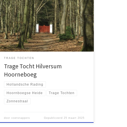
Twee jaar na een wandeling van station Hollandsche
Rading naar sanatorium Zonnestraal, besloot ik
opnieuw met mijn zoon Lucas de Trage Tocht
Hilversum Hoorneboeg te verkennen. We reisden via
Hilversum met enkele oponthouds. De route kende ik
al goed, waardoor deze minder verrassend was dan
eerdere wandelingen.
TRAGE TOCHTEN
Trage Tocht Hilversum
Hoorneboeg
Hollandsche Rading
Hoornboegse Heide
Trage Tochten
Zonnestraal
door
voetstappers
Gepubliceerd
25 maart 2025