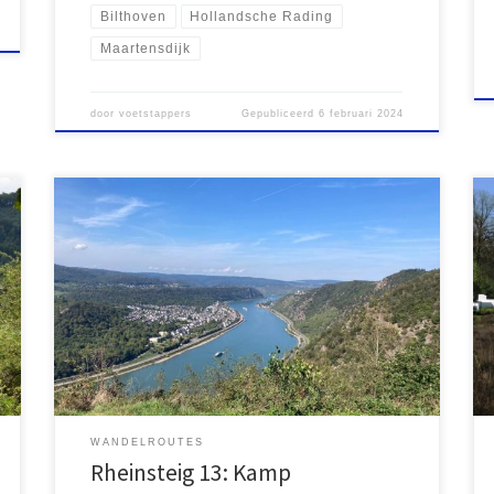
Bilthoven
Hollandsche Rading
Maartensdijk
door
voetstappers
Gepubliceerd
6 februari 2024
Klimmen en dalen langs de romantische Rijn In
Duitsland zijn diverse lange afstandswandelpaden
uitgezet. Vaak worden ze aangeduid met het woord
Steig of anders worden ze een Wanderweg
genoemd. De Rheinsteig is wellicht wel één van de
mooiste routes. De Rheinsteig is 320 kilometer lang en
loopt van Bonn naar […]
WANDELROUTES
Rheinsteig 13: Kamp