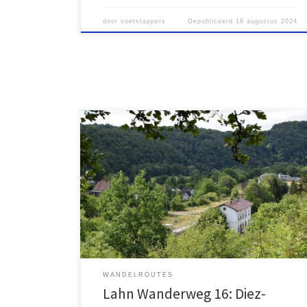
door
voetstappers
Gepubliceerd
18 augustus 2024
Duitsland kent diverse lange-afstands-wandelpaden.
Deze routes worden vaak aangeduid als Steig of
Wanderweg. Diverse wandelpaden volgen de loop
van rivieren en zijn goed bereikbaar dankzij de
spoorwegen die langs deze rivieren lopen. Eén
hiervan is de Lahn Wanderweg, die de loop van deze
rivier, die ontspringt in het Rothaargebirge in […]
WANDELROUTES
Lahn Wanderweg 16: Diez-