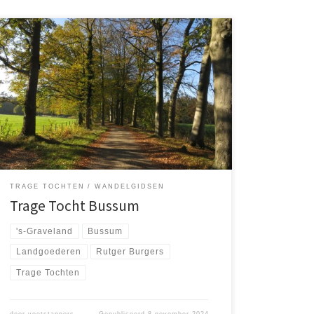
Op zondag 3 november haalde ik mijn zoon Lucas op
in Almere om te gaan wandelen. Het doel was dit keer
Bussum-Zuid, waar je de Trage Trage Tocht Bussum,
een wandeling van ruim 16 kilometer kunt beginnen.
Deze route is ontworpen door Rutger Burgers en is te
vinden in de […]
TRAGE TOCHTEN
WANDELGIDSEN
Trage Tocht Bussum
's-Graveland
Bussum
Landgoederen
Rutger Burgers
Trage Tochten
door
voetstappers
Gepubliceerd
8 november 2024