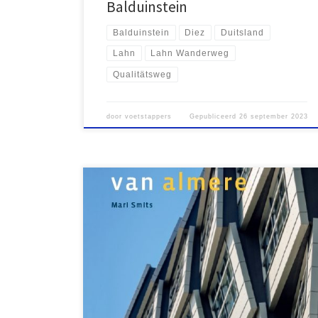
Balduinstein
Balduinstein
Diez
Duitsland
Lahn
Lahn Wanderweg
Qualitätsweg
door
voetstappers
Gepubliceerd
26 september 2023
De gidsen ‘Wandelen buiten de binnenstad van …’
van uitgeverij Gegarandeerd Onregelmatig zijn
geschreven om een stad in al zijn facetten te
ontdekken. Voor toeristen een prachtige manier om
wandelend kennis te maken met een onbekende stad
en voor de inwoners vaak een onverwacht plezier
over wat zich om de […]