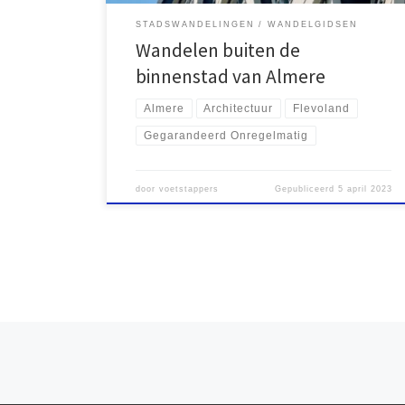
STADSWANDELINGEN
WANDELGIDSEN
Wandelen buiten de
binnenstad van Almere
Almere
Architectuur
Flevoland
Gegarandeerd Onregelmatig
door
voetstappers
Gepubliceerd
5 april 2023
Berichten navigatie