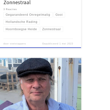
Zonnestraal
3 Reacties
Gegarandeerd Onregelmatig
Gooi
Hollandsche Rading
Hoornboegse Heide
Zonnestraal
door
voetstappers
Gepubliceerd
1 mei 2023
Waar de meeste routemakers de stad verlaten en op
verkenning gaan op het platteland, landgoederen, in
het bos of op heidevelden, blijft Kees Volkers bij
voorkeur in de stad. De in 1954 in Vlaardingen
geboren Volkers studeerde in Utrecht historische
geografie en was enige tijd werkzaam aan de
Utrechtse universiteit. […]