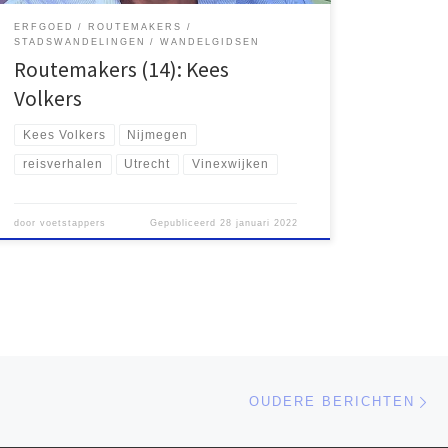
ERFGOED
ROUTEMAKERS
STADSWANDELINGEN
WANDELGIDSEN
Routemakers (14): Kees
Volkers
Kees Volkers
Nijmegen
reisverhalen
Utrecht
Vinexwijken
door
voetstappers
Gepubliceerd
28 januari 2022
Ou
OUDERE BERICHTEN