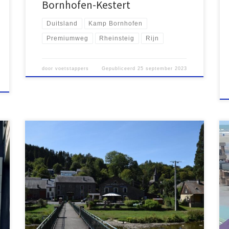
Bornhofen-Kestert
Duitsland
Kamp Bornhofen
Premiumweg
Rheinsteig
Rijn
door
voetstappers
Gepubliceerd
25 september 2023
Onder de rubriek wandelingen (zie boven) is een
overzicht te vinden van mooie wandelingen die ik de
afgelopen 30 jaar binnen Europa heb gemaakt. Deze
webpagina’s bevatten een beschrijving van de tocht
met daarbij ook routeinformatie en verwijzingen naar
websites en – indien mogelijk – een link naar de
wandelgids […]