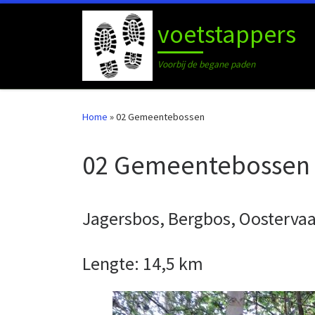
Ga naar inhoud
voetstappers
Voorbij de begane paden
Home
»
02 Gemeentebossen
02 Gemeentebossen
Jagersbos, Bergbos, Oostervaa
Lengte: 14,5 km