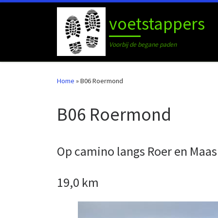
Ga naar inhoud
voetstappers
Voorbij de begane paden
Home
»
B06 Roermond
B06 Roermond
Op camino langs Roer en Maas
19,0 km