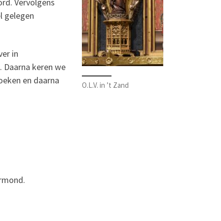
ord. Vervolgens
l gelegen
er in
b. Daarna keren we
zoeken en daarna
O.L.V. in ’t Zand
ermond.