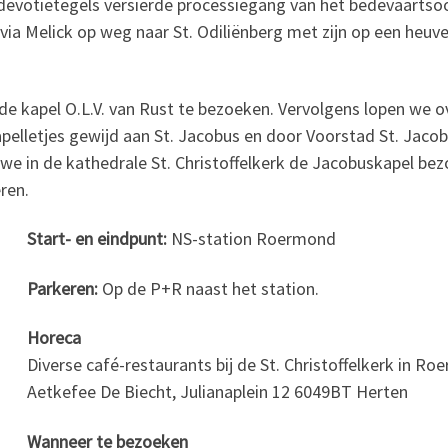
evotietegels versierde processiegang van het bedevaartso
ia Melick op weg naar St. Odiliënberg met zijn op een heuve
e kapel O.L.V. van Rust te bezoeken. Vervolgens lopen we ov
elletjes gewijd aan St. Jacobus en door Voorstad St. Jaco
we in de kathedrale St. Christoffelkerk de Jacobuskapel be
ren.
Start- en eindpunt:
NS-station Roermond
Parkeren:
Op de P+R naast het station.
Horeca
Diverse café-restaurants bij de St. Christoffelkerk in Ro
Aetkefee De Biecht, Julianaplein 12 6049BT Herten
Wanneer te bezoeken