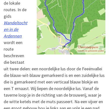
de lokale
routes. In de
gids
Wandeltocht
en in de
Ardennen
wordt een
route
beschreven
die bestaat
uit twee delen: een noordelijke lus door de Feeënvallei
die blauw-wit-blauw gemarkeerd is en een zuidelijke lus
die is gemarkeerd met een verticaal blauw blokje en
een T ernaast. Wij liepen de noordelijke lus. Vanaf de
taverne loop je in de richting van de brouwerij, waar je
de witte ketels met de muts passeert. Na een vijver en
een groot gebouw hou je links aan en volg je een pad