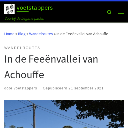
voetstappers
Ga naar inhoud
Search
Me
Voorbij de begane paden
Home
»
Blog
»
Wandelroutes
»
In de Feeënvallei van Achouffe
WANDELROUTES
In de Feeënvallei van
Achouffe
door
voetstappers
|
Gepubliceerd
21 september 2021