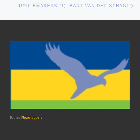
Vo
ROUTEMAKERS (1): BART VAN DER SCHAGT
Routes:
Flevostappers