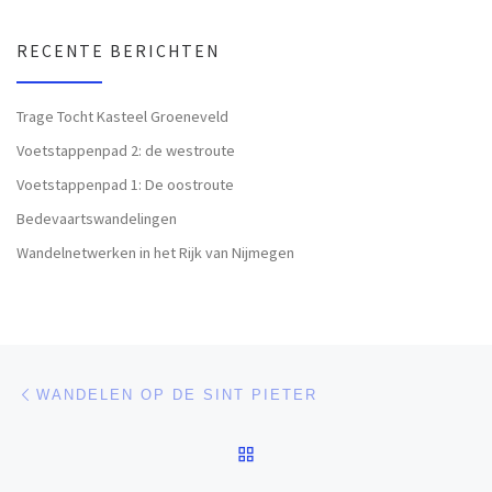
RECENTE BERICHTEN
Trage Tocht Kasteel Groeneveld
Voetstappenpad 2: de westroute
Voetstappenpad 1: De oostroute
Bedevaartswandelingen
Wandelnetwerken in het Rijk van Nijmegen
Bericht navigatie
Vorig bericht
WANDELEN OP DE SINT PIETER
TERUG NAAR BERICHTEN