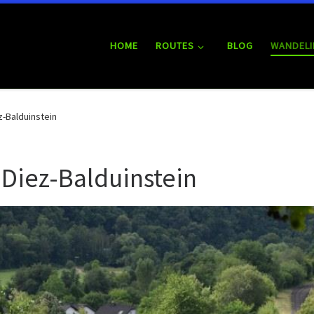
HOME
ROUTES
BLOG
WANDELI
-Balduinstein
Diez-Balduinstein