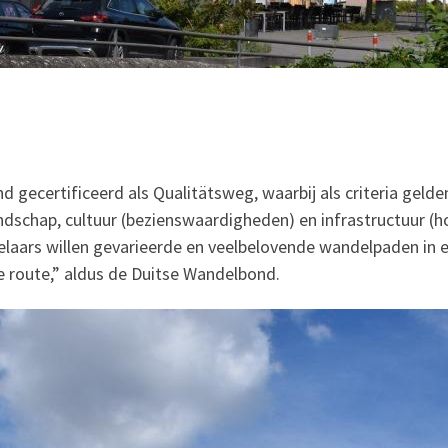
 gecertificeerd als Qualitätsweg, waarbij als criteria geld
ndschap, cultuur (bezienswaardigheden) en infrastructuur (h
aars willen gevarieerde en veelbelovende wandelpaden in e
e route,” aldus de Duitse Wandelbond.