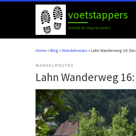
Ga naar inhoud
voetstappers
Voorbij de begane paden
Home
»
Blog
»
Wandelroutes
»
Lahn Wanderweg 16: Diez
WANDELROUTES
Lahn Wanderweg 16: 