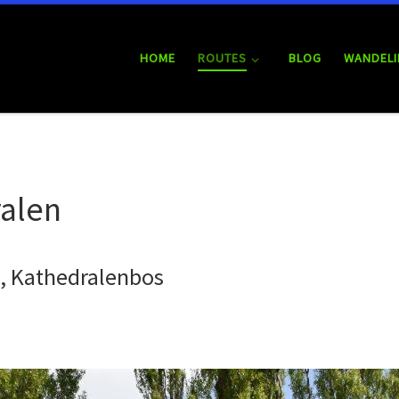
HOME
ROUTES
BLOG
WANDELI
ralen
, Kathedralenbos