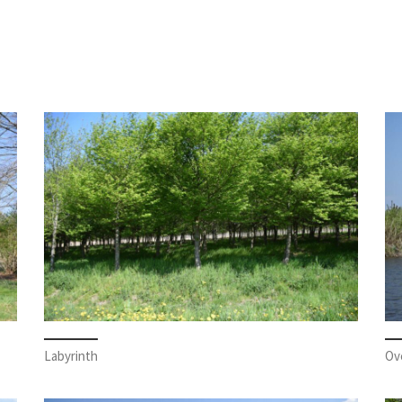
Labyrinth
Ov