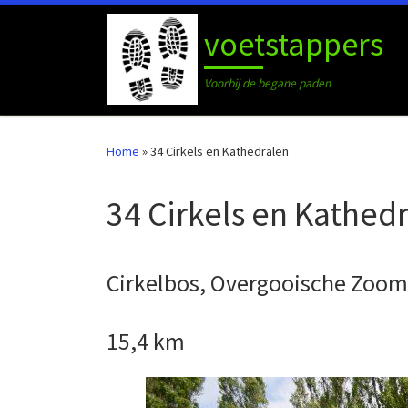
Ga naar inhoud
voetstappers
Voorbij de begane paden
Home
»
34 Cirkels en Kathedralen
34 Cirkels en Kathed
Cirkelbos, Overgooische Zoom
15,4 km