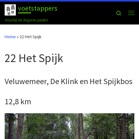
voetstappers
Ga naar inhoud
Search
Me
Voorbij de begane paden
Home
»
22 Het Spijk
22 Het Spijk
Veluwemeer, De Klink en Het Spijkbos
12,8 km