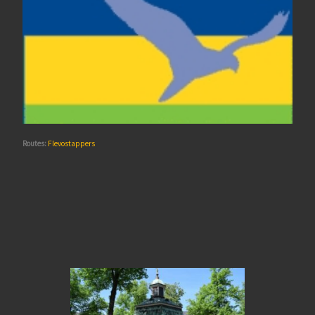
Routes:
Flevostappers