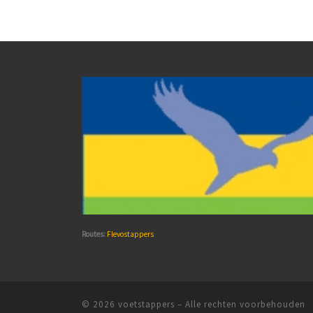
Routes:
Flevostappers
© 2026
voetstappers
– Alle rechten voorbehouden