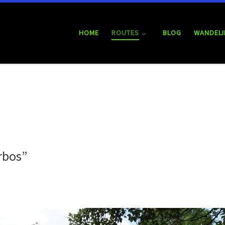
HOME
ROUTES
BLOG
WANDELI
rbos”