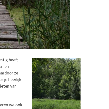
stig heeft
en en
aardoor ze
 je heerlijk
nieten van
seren we ook