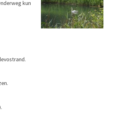
 Onderweg kun
levostrand.
zen.
.