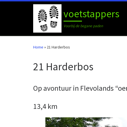
Ga naar inhoud
voetstappers
Voorbij de begane paden
Home
»
21 Harderbos
21 Harderbos
Op avontuur in Flevolands “oe
13,4 km