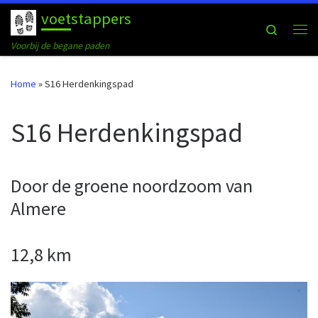
voetstappers
Ga naar inhoud
Search
Me
Voorbij de begane paden
Home
»
S16 Herdenkingspad
S16 Herdenkingspad
Door de groene noordzoom van
Almere
12,8 km