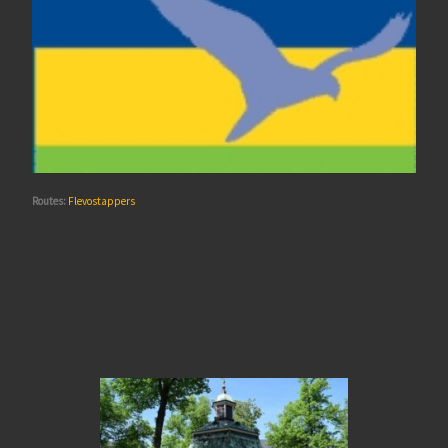
Routes:
Flevostappers