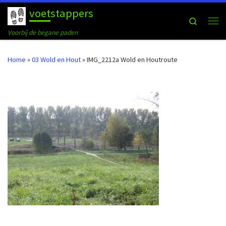
voetstappers
Ga naar inhoud
Search
Me
Voorbij de begane paden
Home
»
03 Wold en Hout
»
IMG_2212a Wold en Houtroute