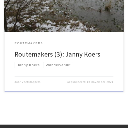
wandelroutes. De meeste zijn weliswaar te vinden zijn in het
noorden van het land, maar inmiddels verkent ze ook elders […]
ROUTEMAKERS
Routemakers (3): Janny Koers
Janny Koers
Wandelvanuit
door
voetstappers
Gepubliceerd
15 november 2021