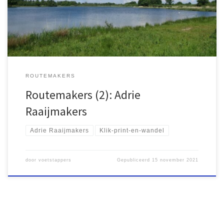
Print en Wandel en zijn ook te vinden op Wandelzoekpagina.nl.
[…]
ROUTEMAKERS
Routemakers (2): Adrie
Raaijmakers
Adrie Raaijmakers
Klik-print-en-wandel
door
voetstappers
Gepubliceerd
15 november 2021