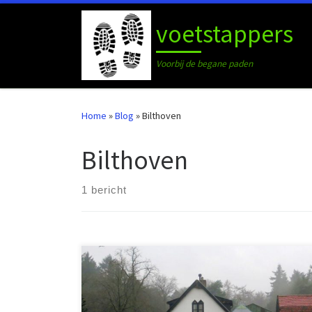
Ga naar inhoud
voetstappers
Voorbij de begane paden
Home
»
Blog
»
Bilthoven
Bilthoven
1 bericht
Het kleine treinstation Hollandsche Rading, gelegen
aan de spoorlijn tussen Utrecht en Hilversum, is een