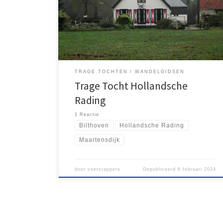
ideale plek om een wandeling in de omgeving te
maken. In bijna alle richtingen kun je de bossen in,
ideaal voor mooie en gevarieerde wandelingen.
Samen met mijn zoon was ik hier dan ook enkele […]
TRAGE TOCHTEN
WANDELGIDSEN
Trage Tocht Hollandsche
Rading
1 Reactie
Bilthoven
Hollandsche Rading
Maartensdijk
door
voetstappers
Gepubliceerd
6 februari 2024