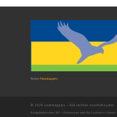
Routes:
Flevostappers
© 2026
voetstappers
– Alle rechten voorbehouden
Aangeboden door
WP
– Ontworpen met de
Customizr thema