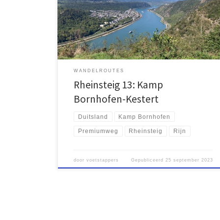
Steig of anders worden ze een Wanderweg
genoemd. De Rheinsteig is wellicht wel één van de
mooiste routes. De Rheinsteig is 320 kilometer lang en
loopt van Bonn naar […]
WANDELROUTES
Rheinsteig 13: Kamp
Bornhofen-Kestert
Duitsland
Kamp Bornhofen
Premiumweg
Rheinsteig
Rijn
door
voetstappers
Gepubliceerd
25 september 2023