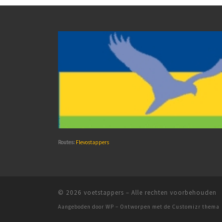
Routes:
Flevostappers
© 2026
voetstappers
– Alle rechten voorbehouden
Aangeboden door
WP
– Ontworpen met de
Customizr thema