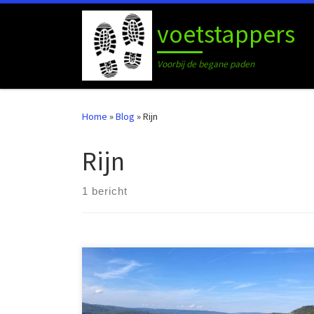
Ga naar inhoud
voetstappers
Voorbij de begane paden
Home
»
Blog
»
Rijn
Rijn
1 bericht
Klimmen en dalen langs de romantische Rijn In
Duitsland zijn diverse lange afstandswandelpaden
uitgezet. Vaak worden ze aangeduid met het woord