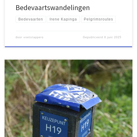
Bedevaartswandelingen
Bedevaarten
Irene Kapinga
Pelgrimsroutes
door
voetstappers
Gepubliceerd
6 juni 2025
Drie jaar geleden begon ik aan een wandelgids voor het Rijk van
Nijmegen, maar het ontbrekende knooppuntennetwerk hinderde
de voortgang. Nu, begin 2025, is het netwerk klaar en heb ik
zestien routes ontworpen. Ondanks de vernieuwing van de
bewegwijzering, lijkt de samenwerking met bestaande systemen
niet optimaal en blijft verbetering nodig.