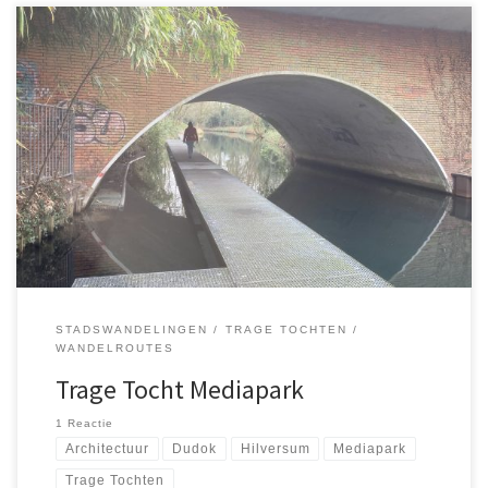
Op 15 februari 2025 maakte ik met mijn zoon Lucas een wandeling
van 13 kilometer vanaf het Mediapark naar de groene randen van
Hilversum. De route leidde langs historische gebouwen,
natuurgebieden zoals Corversbos en Boombergpark, en eindigde
bij de VPRO. We genoten van de afwisselende omgeving en rijke
geschiedenis.
STADSWANDELINGEN
TRAGE TOCHTEN
WANDELROUTES
Trage Tocht Mediapark
1 Reactie
Architectuur
Dudok
Hilversum
Mediapark
Trage Tochten