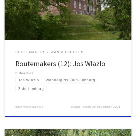
Jos Wlazlo uit Eijsden op pad om in zijn eigen omgeving
wandelroutes te beschrijven voor zijn website
wandelgidszuidlimburg.com. Nu […]
ROUTEMAKERS
WANDELROUTES
Routemakers (12): Jos Wlazlo
5 Reacties
Jos Wlazlo
Wandelgids Zuid-Limburg
Zuid-Limburg
door
voetstappers
Gepubliceerd
25 november 2021