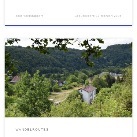
door
voetstappers
Gepubliceerd
17 februari 2025
Duitsland kent diverse lange-afstands-wandelpaden. Deze routes
worden vaak aangeduid als Steig of Wanderweg. Diverse
wandelpaden volgen de loop van rivieren en zijn goed
bereikbaar dankzij de spoorwegen die langs deze rivieren lopen.
Eén hiervan is de Lahn Wanderweg, die de loop van deze rivier,
die ontspringt in het Rothaargebirge in […]
WANDELROUTES