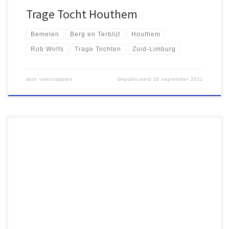
Trage Tocht Houthem
Bemelen
Berg en Terblijt
Houthem
Rob Wolfs
Trage Tochten
Zuid-Limburg
door
voetstappers
Gepubliceerd
18 september 2021
De omgeving van Olst leent zich goed voor een afwisselende
wandeltocht. Zaterdag 7 augustus reisde ik met mijn zoon Lucas af
om daar een op pad te gaan. Eigenlijk had ik de eerste dag van
de Tweede Alternatieve Sallandse Wandelvierdaagse willen
doen, maar het routeboekje was nog niet in mijn […]