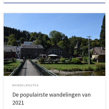
Onder de rubriek wandelingen (zie boven) is een overzicht te
vinden van mooie wandelingen die ik de afgelopen 30 jaar
binnen Europa heb gemaakt. Deze webpagina’s bevatten een
beschrijving van de tocht met daarbij ook routeinformatie en
verwijzingen naar websites en – indien mogelijk – een link naar de
wandelgids […]
WANDELROUTES
De populairste wandelingen van
2021