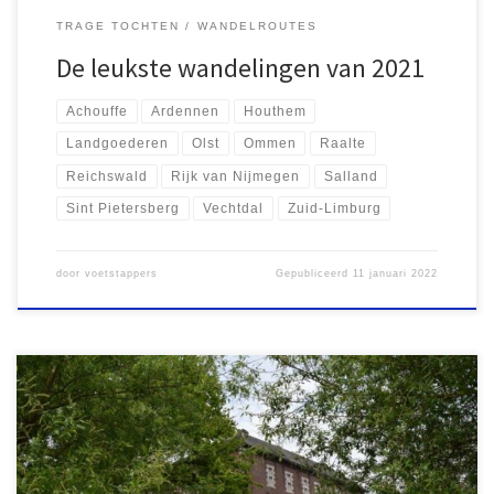
TRAGE TOCHTEN
WANDELROUTES
De leukste wandelingen van 2021
Achouffe
Ardennen
Houthem
Landgoederen
Olst
Ommen
Raalte
Reichswald
Rijk van Nijmegen
Salland
Sint Pietersberg
Vechtdal
Zuid-Limburg
door
voetstappers
Gepubliceerd
11 januari 2022
Lang voordat Bart van der Schagt zijn wandelschoenen aantrok
om zijn eerste Groene Wissel te verkennen en ook lang voordat
Rob Wolfs over zandpaden liep voor zijn eerste Trage Tocht, ging