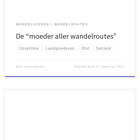
WANDELGIDSEN
WANDELROUTES
De “moeder aller wandelroutes”
IJssellinie
Landgoederen
Olst
Salland
door
voetstappers
Gepubliceerd
17 augustus 2021
Het plaatsje Staverden op de Veluwe is één van de kleinste
stadjes van Nederland. Het bestaat uit een prachtig wit kasteel,
een klein kerkje, en enkele verspreid gelegen huizen en
boerderijen. Vorig jaar hadden we (Brigitte, Lucas en ik) al een