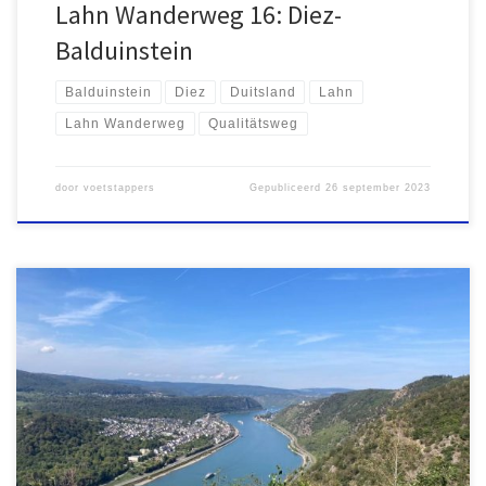
Lahn Wanderweg 16: Diez-
Balduinstein
Balduinstein
Diez
Duitsland
Lahn
Lahn Wanderweg
Qualitätsweg
door
voetstappers
Gepubliceerd
26 september 2023
Klimmen en dalen langs de romantische Rijn In Duitsland zijn
diverse lange afstandswandelpaden uitgezet. Vaak worden ze
aangeduid met het woord Steig of anders worden ze een
Wanderweg genoemd. De Rheinsteig is wellicht wel één van de
mooiste routes. De Rheinsteig is 320 kilometer lang en loopt van
Bonn naar […]