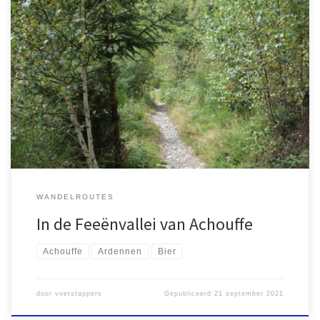
Voor bierliefhebbers is Achouffe het dorp waar het beroemde
kabouterbier vandaan komt. Als je het kleine dorp binnenkomt zie
je direct dat alles in het teken staat van bier. Nabij de
parkeerplaatsen is een grote taverne met aangrenzend een
giftshop. Iets verderop ligt tegen de heuvels de brouwerij met op
[…]
WANDELROUTES
In de Feeënvallei van Achouffe
Achouffe
Ardennen
Bier
door
voetstappers
Gepubliceerd
21 september 2021