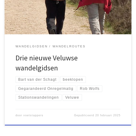
bieden. Bart van der Schagt introduceerde een gids met 18
stationswandelingen.
WANDELGIDSEN
WANDELROUTES
Drie nieuwe Veluwse
wandelgidsen
Bart van der Schagt
beeklopen
Gegarandeerd Onregelmatig
Rob Wolfs
Stationswandelingen
Veluwe
door
voetstappers
Gepubliceerd
20 februari 2025