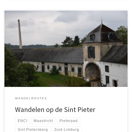
Veel wandelaars kennen de Sint-Pietersberg bij Maastricht vooral
als het eind- of beginpunt van het Pieterpad. Nabij de ENCI-
groeve is het punt dit bekende Nederlandse wandelpad overgaat
in de GR5, een route die via de Ardennen en de Franse Alpen naar
Nice loopt. Maar in plaats van verder lopen is […]
WANDELROUTES
Wandelen op de Sint Pieter
ENCI
Maastricht
Pieterpad
Sint Pietersberg
Zuid-Limburg