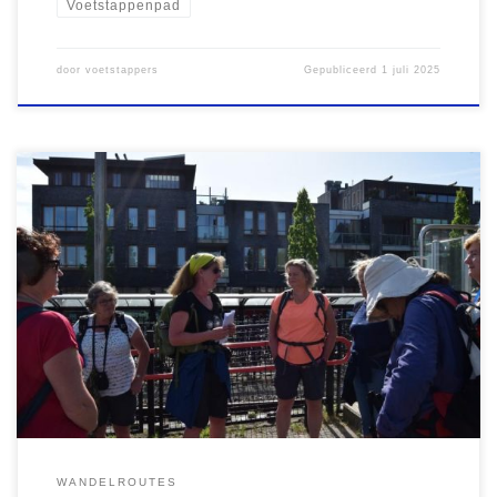
Voetstappenpad
door
voetstappers
Gepubliceerd
1 juli 2025
Eéndaagse pelgrimsroutes door het hele land Op 31 juli 2024
overleed Irene Kapinga op 59-jarige leeftijd. Ze had ALS,
waardoor ze de laatste jaren niet meer in staat was om
wandelgroepen te begeleiden; hoogstens op afstand nog te
organiseren. Voor haar man en twee kinderen is het een zwaar
verlies; […]
WANDELROUTES