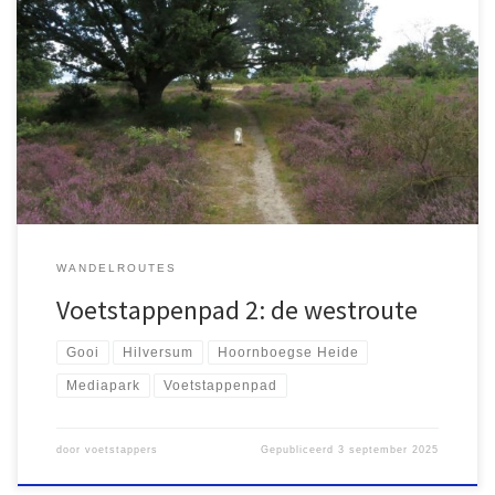
In augustus 2025 voltooide ik samen met mijn zoon Lucas het
Voetstappenpad rond Hilversum. We genoten van de natuur,
waaronder de Hoorneboegsche Heide en het Corversbos, maar
het stuk door Kerkelanden was minder aantrekkelijk. Toch is het
volledige pad, inclusief het westelijk deel, de moeite waard.
WANDELROUTES
Voetstappenpad 2: de westroute
Gooi
Hilversum
Hoornboegse Heide
Mediapark
Voetstappenpad
door
voetstappers
Gepubliceerd
3 september 2025