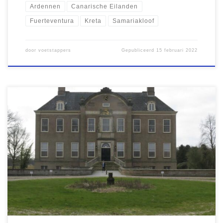
Ardennen
Canarische Eilanden
Fuerteventura
Kreta
Samariakloof
door
voetstappers
Gepubliceerd
15 februari 2022
Het voorbije jaar was wat wandelend betreft er één met twee
gezichten. Tot de zomer waren georganiseerde wandeltochten
niet mogelijk, daarna ben ik weer enkele keren georganiseerd op
pad gegaan. In augustus liep nam ik deel aan de verplaatste
Kennedymars van Klarenbeek, een tocht die ik vanwege gebrek
aan training […]