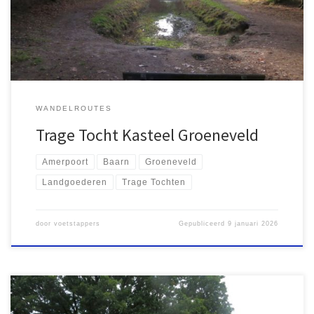
Heuvelrug. Ons doel was om de recent door Rutger Burgers
gemaakte Trage Tocht Kasteel Groeneveld […]
WANDELROUTES
Trage Tocht Kasteel Groeneveld
Amerpoort
Baarn
Groeneveld
Landgoederen
Trage Tochten
door
voetstappers
Gepubliceerd
9 januari 2026