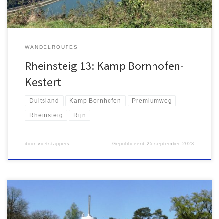
WANDELROUTES
Rheinsteig 13: Kamp Bornhofen-
Kestert
Duitsland
Kamp Bornhofen
Premiumweg
Rheinsteig
Rijn
door
voetstappers
Gepubliceerd
25 september 2023