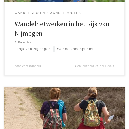
WANDELGIDSEN
WANDELROUTES
Wandelnetwerken in het Rijk van
Nijmegen
2 Reacties
Rijk van Nijmegen
Wandelknooppunten
door
voetstappers
Gepubliceerd
25 april 2025
In de winter van 2024-2025 werden drie wandelgidsen over de
Veluwe gepubliceerd. Rob Wolfs compileerde 'Veluwse rondjes'
en 'Veluwse beeklopen', die respectievelijk 20 en 17 routes