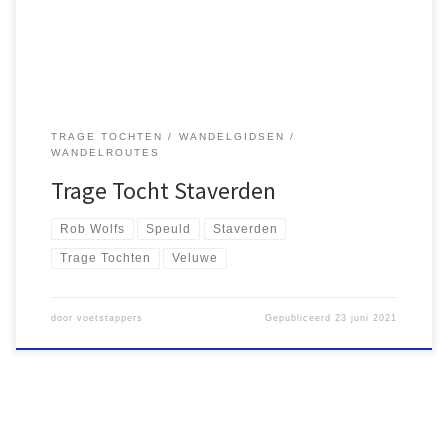
poging ondernomen om de Trage Tocht te doen, maar […]
TRAGE TOCHTEN
WANDELGIDSEN
WANDELROUTES
Trage Tocht Staverden
Rob Wolfs
Speuld
Staverden
Trage Tochten
Veluwe
door
voetstappers
Gepubliceerd
23 juni 2021