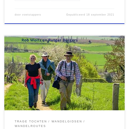
door
voetstappers
Gepubliceerd
18 september 2021
Wandelen langs groeves en door de velden Tijdens onze vakantie
verbleven we in een hotel in Maastricht op loopafstand van station
Randwyck. Op een grijze zaterdag stapte ik in de trein om vanaf
station Houthem-St. Gerlach een mooie wandeling te maken. Ik
koos voor de Trage Tocht Houthem, die gepubliceerd […]
TRAGE TOCHTEN
WANDELGIDSEN
WANDELROUTES