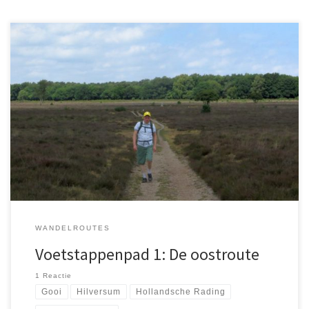
Het Voetstappenpad rondom Hilversum is een van de oudste
wandelroutes van Nederland, hersteld in 1997. Op een zonnige
zondag verkenden Lucas en ik een deel van deze 26 kilometer
lange route. Het pad verbindt natuurgebieden, maar kent ook
drukke fietspaden. Wij genoten van de variëteit en willen de
westelijke route binnenkort verkennen.
WANDELROUTES
Voetstappenpad 1: De oostroute
1 Reactie
Gooi
Hilversum
Hollandsche Rading