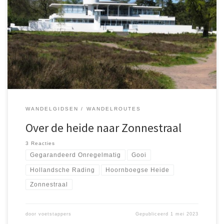
Vorig jaar verscheen bij Uitgeverij Gegarandeerd Onregelmatig
Wandelen in Gooi en Vechtstreek van de hand van Sietske de Vet
en Ad Snelderwaard, een gids met veertien wandelingen in het
Gooi en het ten westen daarvan gelegen veengebied ten oosten
van de Vecht. Op zaterdag 29 april 2023 besloot ik om […]
WANDELGIDSEN
WANDELROUTES
Over de heide naar Zonnestraal
3 Reacties
Gegarandeerd Onregelmatig
Gooi
Hollandsche Rading
Hoornboegse Heide
Zonnestraal
door
voetstappers
Gepubliceerd
1 mei 2023