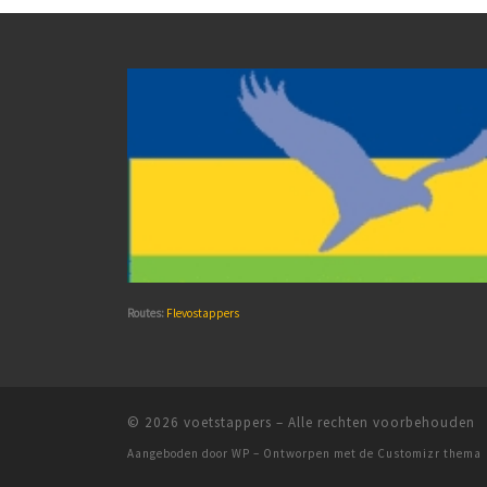
Routes:
Flevostappers
© 2026
voetstappers
– Alle rechten voorbehouden
Aangeboden door
WP
– Ontworpen met de
Customizr thema