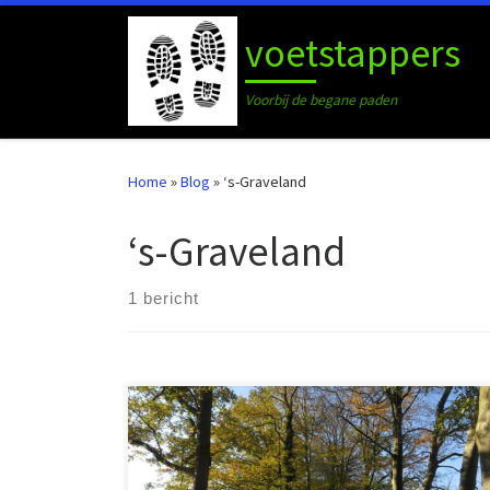
Ga naar inhoud
voetstappers
Voorbij de begane paden
Home
»
Blog
»
‘s-Graveland
‘s-Graveland
1 bericht
Op zondag 3 november haalde ik mijn zoon Lucas op
in Almere om te gaan wandelen. Het doel was dit keer