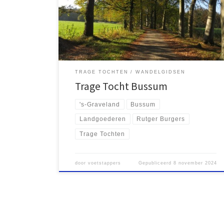
Bussum-Zuid, waar je de Trage Trage Tocht Bussum,
een wandeling van ruim 16 kilometer kunt beginnen.
Deze route is ontworpen door Rutger Burgers en is te
vinden in de […]
TRAGE TOCHTEN
WANDELGIDSEN
Trage Tocht Bussum
's-Graveland
Bussum
Landgoederen
Rutger Burgers
Trage Tochten
door
voetstappers
Gepubliceerd
8 november 2024