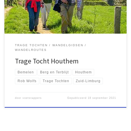
station Houthem-St. Gerlach een mooie wandeling te maken. Ik
koos voor de Trage Tocht Houthem, die gepubliceerd […]
TRAGE TOCHTEN
WANDELGIDSEN
WANDELROUTES
Trage Tocht Houthem
Bemelen
Berg en Terblijt
Houthem
Rob Wolfs
Trage Tochten
Zuid-Limburg
door
voetstappers
Gepubliceerd
18 september 2021