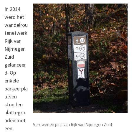
In 2014
werd het
wandelrou
tenetwerk
Rijk van
Nijmegen
Zuid
gelanceer
d. Op
enkele
parkeerpla
atsen
stonden
plattegro
nden met
Verdwenen paal van Rijk van Nijmegen Zuid
een