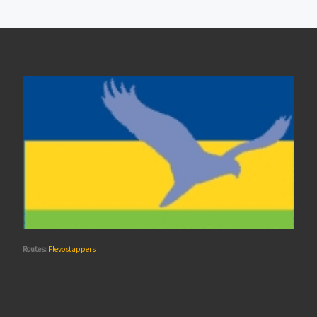
Routes:
Flevostappers