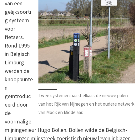
van een
gelijksoorti
g systeem
voor
fietsers.
Rond 1995
in Belgisch
Limburg
werden de
knooppunte
n
geïntroduc
Twee systemen naast elkaar: de nieuwe palen
eerd door
van het Rijk van Nijmegen en het oudere netwerk
de
van Mook en Middelaar.
voormalige
mijningenieur Hugo Bollen. Bollen wilde de Belgisch-
Limburgse mijnstreek toeristisch nieuw leven inblazen