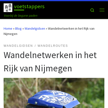
voetstappers
Ga naar inhoud
Search
Me
Voorbij de begane paden
Home
»
Blog
»
Wandelgidsen
»
Wandelnetwerken in het Rijk van
Nijmegen
WANDELGIDSEN
WANDELROUTES
Wandelnetwerken in het
Rijk van Nijmegen