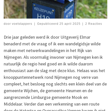
door
voetstappers
|
Gepubliceerd
25 april 2025
|
2 Reacties
Drie jaar geleden werd ik door Uitgeverij Elmar
benaderd met de vraag of ik een wandelgidsje wilde
maken met netwerkwandelingen in het Rijk van
Nijmegen. Als voormalig inwoner van Nijmegen ken ik
natuurlijk de regio heel goed en ik wilde daarom
enthousiast aan de slag met deze klus. Helaas was het
knooppuntennetwerk rond Nijmegen nog verre van
compleet, het besloeg nog slechts een klein deel van de
gemeente Wijchen, de gemeente Heumen en de
aangrenzende Limburgse gemeente Mook en
Middelaar. Verder dan een verkenning van een route
door de Hatertse en Overasseltse Vennen kwam ik niet.