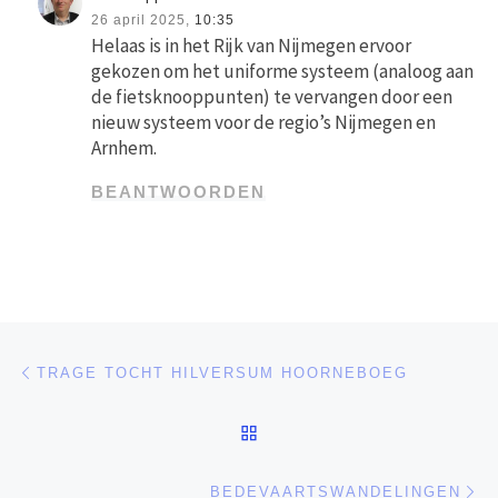
26 april 2025,
10:35
Helaas is in het Rijk van Nijmegen ervoor
gekozen om het uniforme systeem (analoog aan
de fietsknooppunten) te vervangen door een
nieuw systeem voor de regio’s Nijmegen en
Arnhem.
BEANTWOORDEN
Bericht navigatie
Vorig bericht
TRAGE TOCHT HILVERSUM HOORNEBOEG
TERUG NAAR BERICHTEN
Vo
BEDEVAARTSWANDELINGEN