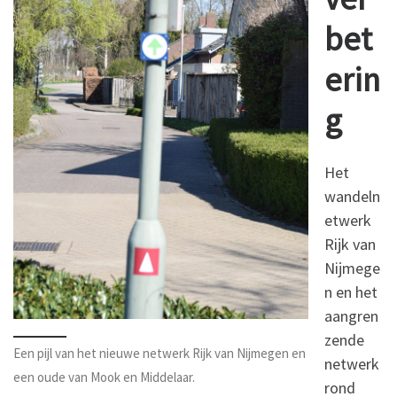
bet
erin
g
Het
wandeln
etwerk
Rijk van
Nijmege
n en het
aangren
zende
Een pijl van het nieuwe netwerk Rijk van Nijmegen en
netwerk
een oude van Mook en Middelaar.
rond