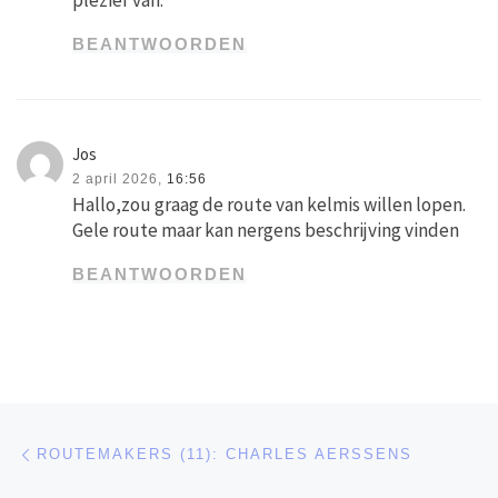
plezier van.
BEANTWOORDEN
Jos
2 april 2026,
16:56
Hallo,zou graag de route van kelmis willen lopen.
Gele route maar kan nergens beschrijving vinden
BEANTWOORDEN
Bericht navigatie
Vorig bericht
ROUTEMAKERS (11): CHARLES AERSSENS