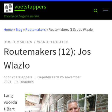
voetstappers
Ga naar inhoud
Search
Me
Voorbij de begane paden
Home
»
Blog
»
Routemakers
»
Routemakers (12): Jos Wlazlo
ROUTEMAKERS
WANDELROUTES
Routemakers (12): Jos
Wlazlo
door
voetstappers
|
Gepubliceerd
25 november
2021
|
5 Reacties
Lang
voorda
t Bart