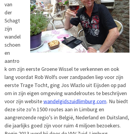
van
der
Schagt
zijn
wandel
schoen
en
aantro
k om zijn eerste Groene Wissel te verkennen en ook
lang voordat Rob Wolfs over zandpaden liep voor zijn
eerste Trage Tocht, ging Jos Wlazlo uit Eijsden op pad
om in zijn eigen omgeving wandelroutes te beschrijven
voor zijn website
wandelgidszuidlimburg.com
. Nu biedt
deze site zo’n 1500 routes aan in Limburg en
aangrenzende regio’s in België, Nederland en Duitsland,
die jaarlijks goed zijn voor ruim 4 miljoen bezoekers.
Begin 2013 werd hij door de VVV Zuid-Limburg