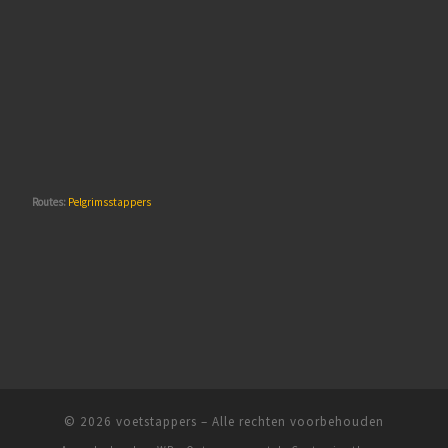
Routes:
Pelgrimsstappers
© 2026
voetstappers
– Alle rechten voorbehouden