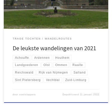
Kennedymars van Klarenbeek, een tocht die ik vanwege gebrek
aan training […]
TRAGE TOCHTEN
WANDELROUTES
De leukste wandelingen van 2021
Achouffe
Ardennen
Houthem
Landgoederen
Olst
Ommen
Raalte
Reichswald
Rijk van Nijmegen
Salland
Sint Pietersberg
Vechtdal
Zuid-Limburg
door
voetstappers
Gepubliceerd
11 januari 2022