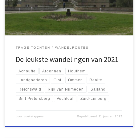
Kennedymars van Klarenbeek, een tocht die ik vanwege gebrek
aan training […]
TRAGE TOCHTEN
WANDELROUTES
De leukste wandelingen van 2021
Achouffe
Ardennen
Houthem
Landgoederen
Olst
Ommen
Raalte
Reichswald
Rijk van Nijmegen
Salland
Sint Pietersberg
Vechtdal
Zuid-Limburg
door
voetstappers
Gepubliceerd
11 januari 2022