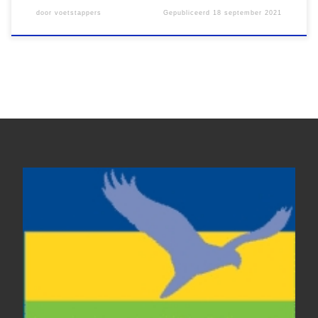
door
voetstappers
Gepubliceerd
18 september 2021