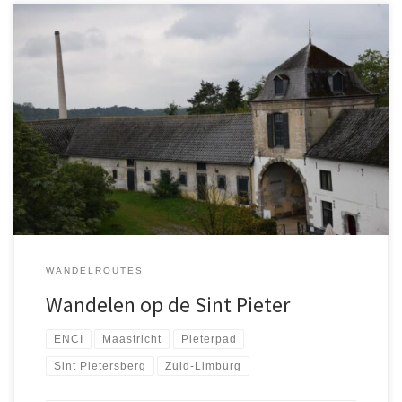
Veel wandelaars kennen de Sint-Pietersberg bij Maastricht vooral
als het eind- of beginpunt van het Pieterpad. Nabij de ENCI-
groeve is het punt dit bekende Nederlandse wandelpad overgaat
in de GR5, een route die via de Ardennen en de Franse Alpen naar
Nice loopt. Maar in plaats van verder lopen is […]
WANDELROUTES
Wandelen op de Sint Pieter
ENCI
Maastricht
Pieterpad
Sint Pietersberg
Zuid-Limburg