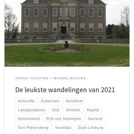
Het voorbije jaar was wat wandelend betreft er één met twee
gezichten. Tot de zomer waren georganiseerde wandeltochten
niet mogelijk, daarna ben ik weer enkele keren georganiseerd op
pad gegaan. In augustus liep nam ik deel aan de verplaatste
Kennedymars van Klarenbeek, een tocht die ik vanwege gebrek
aan training […]
TRAGE TOCHTEN
WANDELROUTES
De leukste wandelingen van 2021
Achouffe
Ardennen
Houthem
Landgoederen
Olst
Ommen
Raalte
Reichswald
Rijk van Nijmegen
Salland
Sint Pietersberg
Vechtdal
Zuid-Limburg