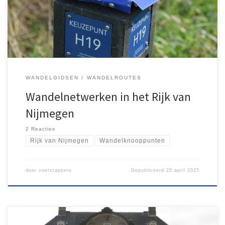
bewegwijzering, lijkt de samenwerking met bestaande systemen
niet optimaal en blijft verbetering nodig.
WANDELGIDSEN
WANDELROUTES
Wandelnetwerken in het Rijk van
Nijmegen
2 Reacties
Rijk van Nijmegen
Wandelknooppunten
door
voetstappers
Gepubliceerd
25 april 2025