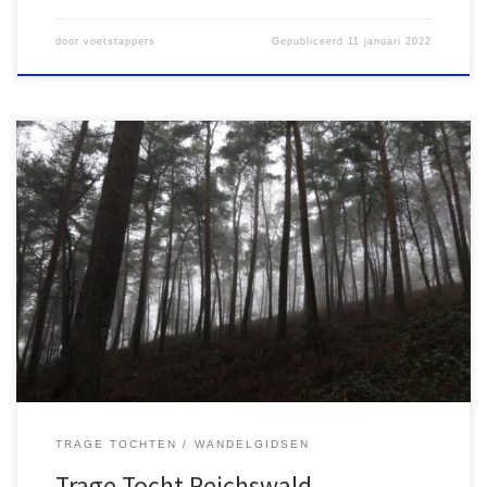
door
voetstappers
Gepubliceerd
11 januari 2022
Als Brigitte en ik in Nijmegen verblijven willen we graag een met
vrienden een wandeling maken in de mooie omgeving. Met de
kortste dag van het jaar in zicht spraken we af met twee
vriendinnen af om wederom een tocht net over de Duitse grens te
maken om te wandelen […]
TRAGE TOCHTEN
WANDELGIDSEN
Trage Tocht Reichswald