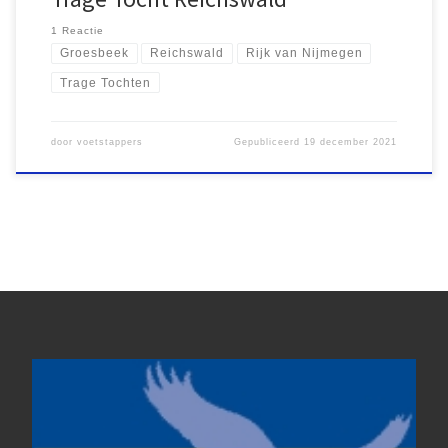
1 Reactie
Groesbeek
Reichswald
Rijk van Nijmegen
Trage Tochten
door
voetstappers
Gepubliceerd
19 december 2021