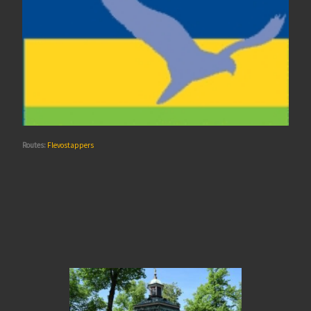
Routes:
Flevostappers