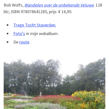
Rob Wolfs,
Wandelen over de onbekende Veluwe
. 128
blz, ISBN 978078641285, prijs: € 16,95.
Trage Tocht Staverden.
Foto’s
in mijn webalbum.
De
route
.