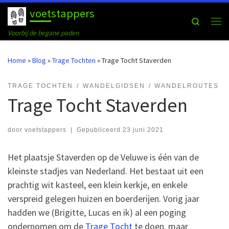
voetstappers
Ga naar inhoud
Search
Me
Voorbij de begane paden
Home
»
Blog
»
Trage Tochten
»
Trage Tocht Staverden
TRAGE TOCHTEN
WANDELGIDSEN
WANDELROUTES
Trage Tocht Staverden
door
voetstappers
|
Gepubliceerd
23 juni 2021
Het plaatsje Staverden op de Veluwe is één van de
kleinste stadjes van Nederland. Het bestaat uit een
prachtig wit kasteel, een klein kerkje, en enkele
verspreid gelegen huizen en boerderijen. Vorig jaar
hadden we (Brigitte, Lucas en ik) al een poging
ondernomen om de
Trage Tocht
te doen, maar